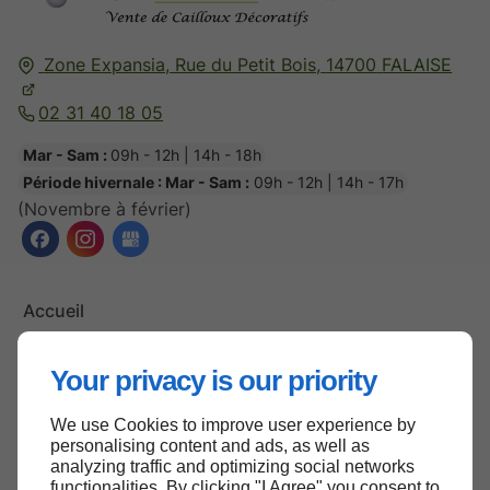
Zone Expansia, Rue du Petit Bois,
14700
FALAISE
02 31 40 18 05
Mar - Sam :
09h - 12h | 14h - 18h
Période hivernale : Mar - Sam :
09h - 12h | 14h - 17h
(Novembre à février)
Accueil
Contactez-nous
Your privacy is our priority
Mentions légales
Plan du site
We use Cookies to improve user experience by
personalising content and ads, as well as
analyzing traffic and optimizing social networks
functionalities. By clicking "I Agree" you consent to