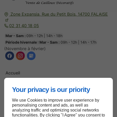
Zone Expansia, Rue du Petit Bois,
14700
FALAISE
02 31 40 18 05
Mar - Sam :
09h - 12h | 14h - 18h
Période hivernale : Mar - Sam :
09h - 12h | 14h - 17h
(Novembre à février)
Accueil
Contactez-nous
Your privacy is our priority
Mentions légales
Plan du site
We use Cookies to improve user experience by
personalising content and ads, as well as
analyzing traffic and optimizing social networks
functionalities. By clicking "I Agree" you consent to