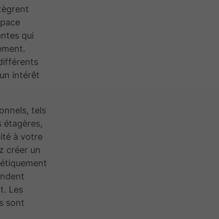
tègrent
space
antes qui
nement.
ifférents
un intérêt
nnels, tels
s étagères,
cité à votre
z créer un
hétiquement
fondent
t. Les
s sont