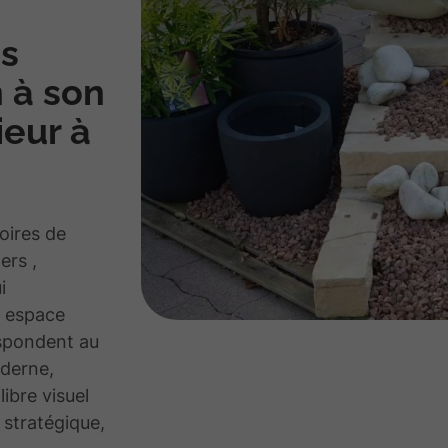
s
n à son
eur à
oires de
lers ,
i
e espace
espondent au
oderne,
ibre visuel
 stratégique,