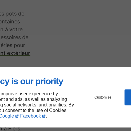
es pots de
fontaines
on à votre
cessoires de
péries pour
t extérieur
cy is our priority
res de
 improve user experience by
Customize
ers
nt and ads, as well as analyzing
ng social networks functionalities. By
you consent to the use of Cookies
Google
Facebook
.
ion lors de
in
à
Flers.